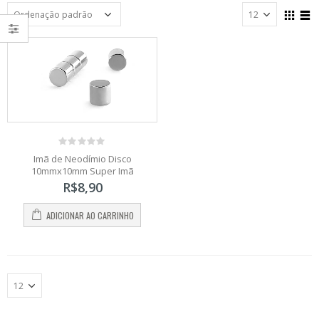
0
Imã de Neodímio Disco
out
10mmx10mm Super Imã
of
5
R$
8,90
ADICIONAR AO CARRINHO