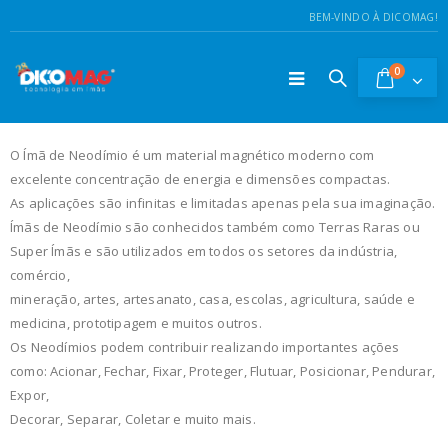
BEM-VINDO À DICOMAG!
0
O Ímã de Neodímio é um material magnético moderno com
excelente concentração de energia e dimensões compactas.
As aplicações são infinitas e limitadas apenas pela sua imaginação.
Ímãs de Neodímio são conhecidos também como Terras Raras ou
Super Ímãs e são utilizados em todos os setores da indústria,
comércio,
mineração, artes, artesanato, casa, escolas, agricultura, saúde e
medicina, prototipagem e muitos outros.
Os Neodímios podem contribuir realizando importantes ações
como: Acionar, Fechar, Fixar, Proteger, Flutuar, Posicionar, Pendurar,
Expor,
Decorar, Separar, Coletar e muito mais.