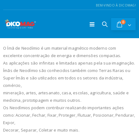
BEM-VINDO À DICOMAG!
0
O Ímã de Neodímio é um material magnético moderno com
excelente concentração de energia e dimensões compactas.
As aplicações são infinitas e limitadas apenas pela sua imaginação.
Ímãs de Neodímio são conhecidos também como Terras Raras ou
Super Ímãs e são utilizados em todos os setores da indústria,
comércio,
mineração, artes, artesanato, casa, escolas, agricultura, saúde e
medicina, prototipagem e muitos outros.
Os Neodímios podem contribuir realizando importantes ações
como: Acionar, Fechar, Fixar, Proteger, Flutuar, Posicionar, Pendurar,
Expor,
Decorar, Separar, Coletar e muito mais.