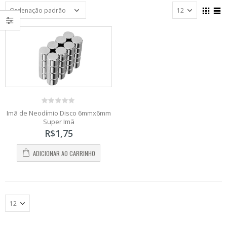
0
Imã de Neodímio Disco 6mmx6mm
out
Super Imã
of
5
R$
1,75
ADICIONAR AO CARRINHO