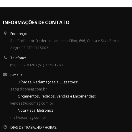
INFORMAÇÕES DE CONTATO
Endereço:
Rua Professor Frederico Lamachia Filho, 696, Costa e Silva Porto
Alegre RS CEP:91150021
Telefone:
(51) 3332-8320 / (51) 3279-1283
E-mails:
Dúvidas, Reclamações e Sugestões:
sac@dicomag.com.br
Orçamentos, Pedidos, Vendas e Encomendas:
vendas@dicomag.com.br
Nota Fiscal Eletrônica:
nfe@dicomag.com.br
DIAS DE TRABALHO / HORAS: