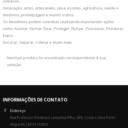
comércio,
mineração, artes, artesanato, casa, escolas, agricultura, saúde e
medicina, prototipagem e muitos outros.
Os Neodímios podem contribuir realizando importantes ações
como: Acionar, Fechar, Fixar, Proteger, Flutuar, Posicionar, Pendurar,
Expor,
Decorar, Separar, Coletar e muito mais.
Nenhum produto foi encontrado correspondente à sua
seleção.
INFORMAÇÕES DE CONTATO
Endereço:
Rua Professor Frederico Lamachia Filho, 696, Costa e Silva Porto
Alegre RS CEP:91150021