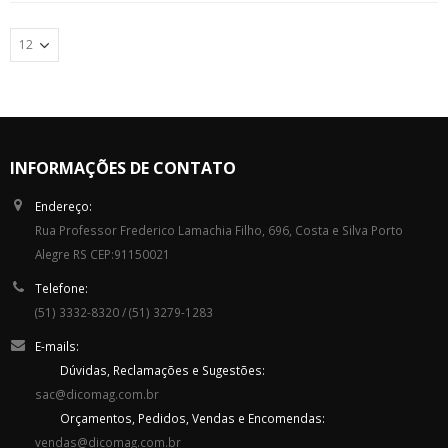
INFORMAÇÕES DE CONTATO
Endereço:
Rua Professor Frederico Lamachia Filho, 696, Costa e Silva Porto
Alegre RS CEP:91150021
Telefone:
(51) 3332-8320 / (51) 3279-1283
E-mails:
Dúvidas, Reclamações e Sugestões:
sac@dicomag.com.br
Orçamentos, Pedidos, Vendas e Encomendas:
vendas@dicomag.com.br