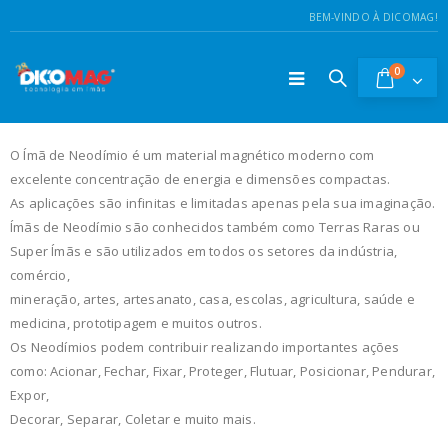
BEM-VINDO À DICOMAG!
0
O Ímã de Neodímio é um material magnético moderno com
excelente concentração de energia e dimensões compactas.
As aplicações são infinitas e limitadas apenas pela sua imaginação.
Ímãs de Neodímio são conhecidos também como Terras Raras ou
Super Ímãs e são utilizados em todos os setores da indústria,
comércio,
mineração, artes, artesanato, casa, escolas, agricultura, saúde e
medicina, prototipagem e muitos outros.
Os Neodímios podem contribuir realizando importantes ações
como: Acionar, Fechar, Fixar, Proteger, Flutuar, Posicionar, Pendurar,
Expor,
Decorar, Separar, Coletar e muito mais.