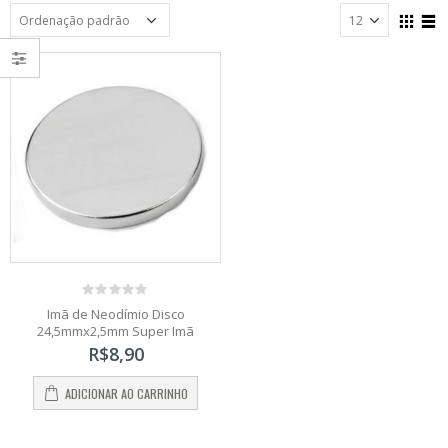
0
Imã de Neodímio Disco
out
24,5mmx2,5mm Super Imã
of
5
R$
8,90
ADICIONAR AO CARRINHO