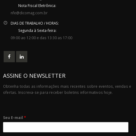
Nota Fiscal Eletrônica:
nfe@dicomag.com.br
DIAS DE TRABALHO / HORAS:
Segunda à Sexta-feira:
09:00 ao 12:00 e das 13:30 as 17:00
ASSINE O NEWSLETTER
Obtenha todas as informações mais recentes sobre eventos, vendas e
ofertas. Inscreva-se para receber boletins informativos hoje.
Seu E-mail
*