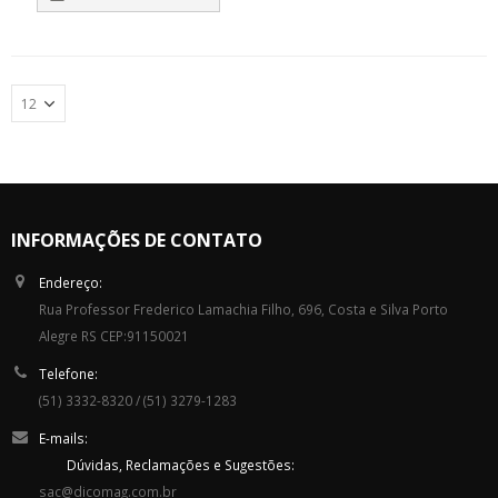
INFORMAÇÕES DE CONTATO
Endereço:
Rua Professor Frederico Lamachia Filho, 696, Costa e Silva Porto
Alegre RS CEP:91150021
Telefone:
(51) 3332-8320 / (51) 3279-1283
E-mails:
Dúvidas, Reclamações e Sugestões:
sac@dicomag.com.br