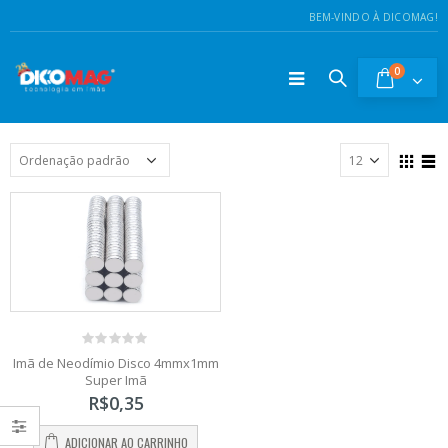
BEM-VINDO À DICOMAG!
0
0
Imã de Neodímio Disco 4mmx1mm
out
Super Imã
of
5
R$
0,35
ADICIONAR AO CARRINHO