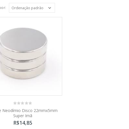
por:
0
e Neodímio Disco 22mmx5mm
out
Super Imã
of
5
R$
14,85