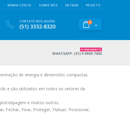
|
!
MINHA CONTA
SOBRE NÓS
ENTRAR
REGISTO
CONTATE-NOS AGORA
0
(51) 3332-8320
ATENDIMENTO
WHATSAPP: (51) 9 9609.7086
entração de energia e dimensões compactas.
s e são utilizados em todos os setores da
, prototipagem e muitos outros.
 Fechar, Fixar, Proteger, Flutuar, Posicionar,