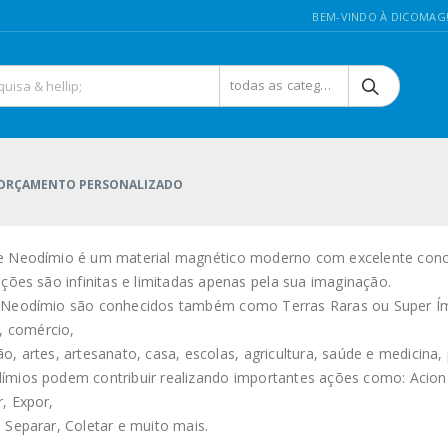
BEM-VINDO À DICOMAG
todas as categorias
ORÇAMENTO PERSONALIZADO
e Neodímio é um material magnético moderno com excelente conc
ações são infinitas e limitadas apenas pela sua imaginação.
 Neodímio são conhecidos também como Terras Raras ou Super Ímã
a, comércio,
o, artes, artesanato, casa, escolas, agricultura, saúde e medicina
mios podem contribuir realizando importantes ações como: Acionar,
, Expor,
 Separar, Coletar e muito mais.