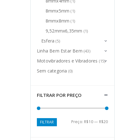
8mmx4mm
(1)
8mmx5mm
(1)
8mmx8mm
(1)
9,52mmx6,35mm
(1)
Esfera
(5)
Linha Bem Estar Bem
(43)
Motovibradores e Vibradores
(15)
Sem categoria
(0)
FILTRAR POR PREÇO
Preço
Preço
Preço:
R$10
—
R$20
FILTRAR
mínimo
máximo