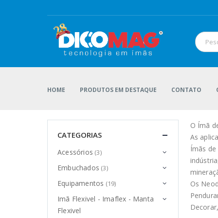
HOME
PRODUTOS EM DESTAQUE
CONTATO
O Ímã d
CATEGORIAS
As aplic
Ímãs de
Acessórios
(3)
indústri
Embuchados
(3)
mineraçã
Equipamentos
Os Neodí
(19)
Pendurar
Imã Flexivel - Imaflex - Manta
Decorar,
Flexivel