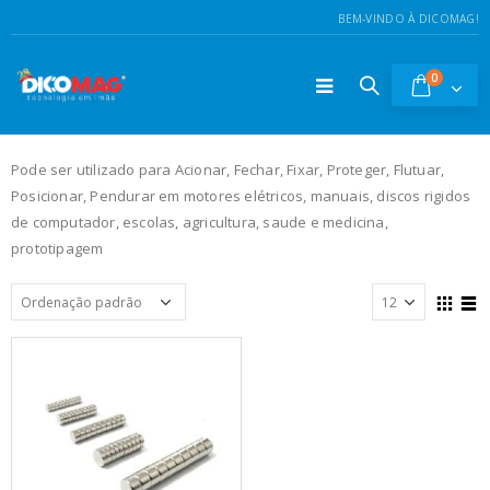
BEM-VINDO À DICOMAG!
0
Pode ser utilizado para Acionar, Fechar, Fixar, Proteger, Flutuar,
Posicionar, Pendurar em motores elétricos, manuais, discos rigidos
de computador, escolas, agricultura, saude e medicina,
prototipagem