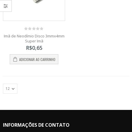
0
Imã de Neodímio Disco 3mmx4mm
out
Super Imã
of
5
R$
0,65
ADICIONAR AO CARRINHO
INFORMAÇÕES DE CONTATO