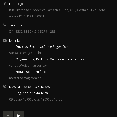
Endereço:
Rua Professor Frederico Lamachia Filho, 696, Costa e Silva Porto
Alegre RS CEP:91150021
Telefone:
(51) 3332-8320 / (51) 3279-1283
E-mails:
Dúvidas, Reclamações e Sugestões:
sac@dicomag.com.br
Orçamentos, Pedidos, Vendas e Encomendas:
vendas@dicomag.com.br
Nota Fiscal Eletrônica:
nfe@dicomag.com.br
DIAS DE TRABALHO / HORAS:
Segunda à Sexta-feira:
09:00 ao 12:00 e das 13:30 as 17:00