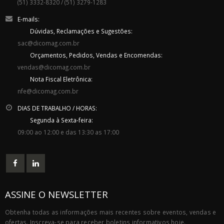
(51) 3332-8320 / (51) 3279-1283
E-mails:
Dúvidas, Reclamações e Sugestões:
sac@dicomag.com.br
Orçamentos, Pedidos, Vendas e Encomendas:
vendas@dicomag.com.br
Nota Fiscal Eletrônica:
nfe@dicomag.com.br
DIAS DE TRABALHO / HORAS:
Segunda à Sexta-feira:
09:00 ao 12:00 e das 13:30 as 17:00
ASSINE O NEWSLETTER
Obtenha todas as informações mais recentes sobre eventos, vendas e
ofertas. Inscreva-se para receber boletins informativos hoje.