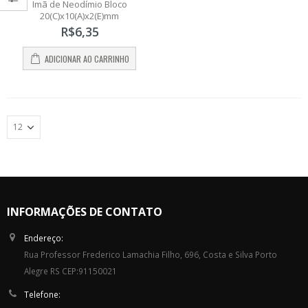
0
Imã de Neodímio Bloco
out
20(C)x10(A)x2(E)mm
of
5
R$
6,35
ADICIONAR AO CARRINHO
INFORMAÇÕES DE CONTATO
Endereço:
Rua Professor Frederico Lamachia Filho, 696, Costa e Silva Porto
Alegre RS CEP:91150021
Telefone: