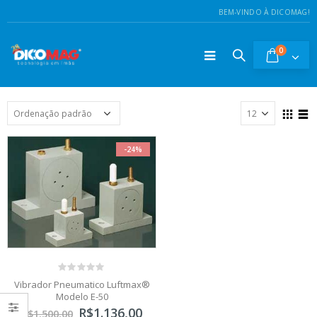
BEM-VINDO À DICOMAG!
0
-24%
0
Vibrador Pneumatico Luftmax®
out
Modelo E-50
of
O
O
5
R$
1.136,00
R$
1.500,00