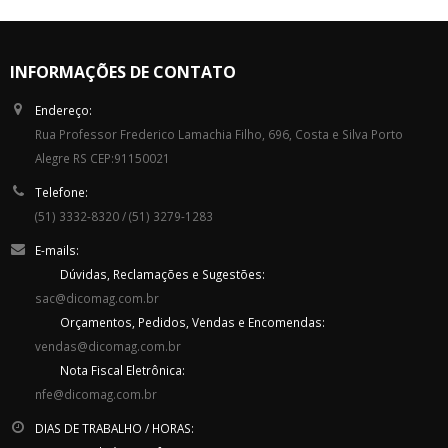
INFORMAÇÕES DE CONTATO
Endereço:
Rua Professor Frederico Lamachia Filho, 696, Costa e Silva Porto
Alegre RS CEP:91150021
Telefone:
(51) 3332-8320 / (51) 3279-1283
E-mails:
Dúvidas, Reclamações e Sugestões:
sac@dicomag.com.br
Orçamentos, Pedidos, Vendas e Encomendas:
vendas@dicomag.com.br
Nota Fiscal Eletrônica:
nfe@dicomag.com.br
DIAS DE TRABALHO / HORAS: