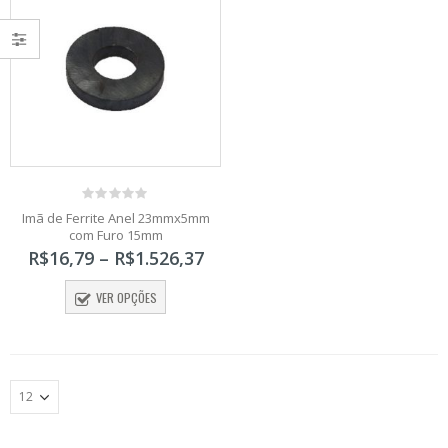
0
Imã de Ferrite Anel 23mmx5mm
out
com Furo 15mm
of
Faixa
5
R$
16,79
–
R$
1.526,37
de
preço:
VER OPÇÕES
R$16,79
através
R$1.526,37