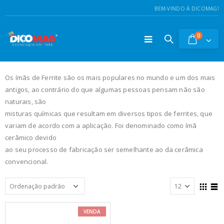
BEM-VINDO À DICOMAG!
0
Os ímãs de Ferrite são os mais populares no mundo e um dos mais
antigos, ao contrário do que algumas pessoas pensam não são
naturais, são
misturas químicas que resultam em diversos tipos de ferrites, que
variam de acordo com a aplicação. Foi denominado como ímã
cerâmico devido
ao seu processo de fabricação ser semelhante ao da cerâmica
convencional.
VENDA